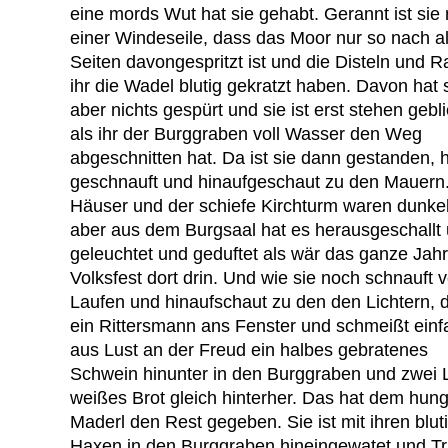
eine mords Wut hat sie gehabt. Gerannt ist sie 
einer Windeseile, dass das Moor nur so nach al
Seiten davongespritzt ist und die Disteln und 
ihr die Wadel blutig gekratzt haben. Davon hat 
aber nichts gespürt und sie ist erst stehen gebl
als ihr der Burggraben voll Wasser den Weg
abgeschnitten hat. Da ist sie dann gestanden, 
geschnauft und hinaufgeschaut zu den Mauern.
Häuser und der schiefe Kirchturm waren dunkel
aber aus dem Burgsaal hat es herausgeschallt
geleuchtet und geduftet als wär das ganze Jahr
Volksfest dort drin. Und wie sie noch schnauft 
Laufen und hinaufschaut zu den den Lichtern, da
ein Rittersmann ans Fenster und schmeißt einf
aus Lust an der Freud ein halbes gebratenes
Schwein hinunter in den Burggraben und zwei 
weißes Brot gleich hinterher. Das hat dem hung
Maderl den Rest gegeben. Sie ist mit ihren blut
Haxen in den Burggraben hineingewatet und T