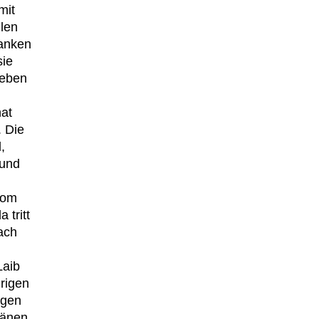
mit
len
Ranken
sie
ieben
hat
 Die
,
 und
vom
 tritt
ach
Laib
rigen
igen
ränen