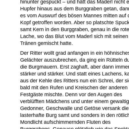
hinunter gespuckt – und hätt das Maderl nicht 
Hupfer hinaus aus dem Burggraben getan, dan
es vom Auswurf des bösen Mannes mitten auf 
Kopf getroffen worden. Aber so platschte Spuc
samt Kern in den Burggraben, genau in die rot
Lache, wo das Blut vom Maderl sich mit seinen
Tränen gemischt hatte.
Der Ritter wollt grad anfangen in ein höhnische
Gelächter auszubrechen, da ging ein Rütteln d
die Burgmauern. Erst zaghaft, aber dann imme
stärker und stärker. Und statt eines Lachens, 
aus der Kehle des Ritters nun ein Schrei, der s
bald mit den Rufen und Kreischen der anderen
Festgäste mischte. Denn vor den Augen des
verblüfften Mädchens und unter einem gewalti
Gedonner, Geschwalle und Getöse versank die
lasterhafte Burg samt und sonders in den rötlic
Mondlicht aufschimmernden Fluten des