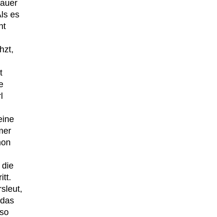
rauer
ls es
ht
hzt,
t
e
l
eine
mer
hon
 die
tt.
sleut,
 das
 so