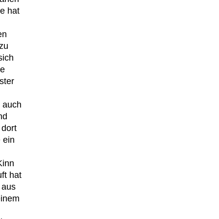
e hat
en
zu
sich
he
ster
r auch
nd
 dort
 ein
Kinn
ft hat
 aus
einem