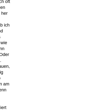
h oft
den
 her
b ich
nd
s
 wie
enn
 Oder
.
auen,
ig
b
en am
Wenn
iert