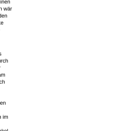
einen
n wär
den
ke
e
s
urch
r
kam
ich
gen
h im