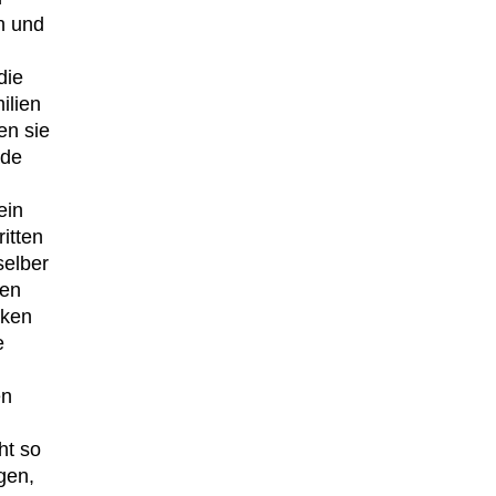
n und
die
ilien
en sie
ade
ein
itten
elber
ten
nken
e
en
ht so
gen,