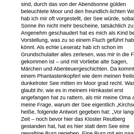
sind, durch das von der Abendsonne gülden
beleuchtete Moor und den freundlich-lichten Wa
hab ich mir oft vorgestellt, der See würde, soba
Sonne ihn nicht mehr bescheine, tatsächlich zu 
Angenehm geschaudert hat es mich als Kind be
Vorstellung, was zu so einem Fluch geführt ha
könnt. Als echte Leseratz hab ich schon im
Grundschulalter alles zerlesen, was mir in die 
gekommen ist – und mit Vorliebe alte Sagen,
Märchen und Abenteuergeschichten. Da komm
einem Phantastenkopferl wie dem meinen freili
dunkelroter See mitten im Moor grad recht. Wa
glaubt ihr, wie es in meinem Hirnkastel erst
angefangen hat zu rattern, als mir meine Oma 
meine Frage, warum der See eigentlich „Kirchs
heiße, folgende Antwort gegeben hat: „Vor lang
Zeit – noch bevor hier das Kloster Reutberg
gestanden hat, hat es hier statt dem See eine
gewaltige Burg gegeben. Eine Burg mit ein paa