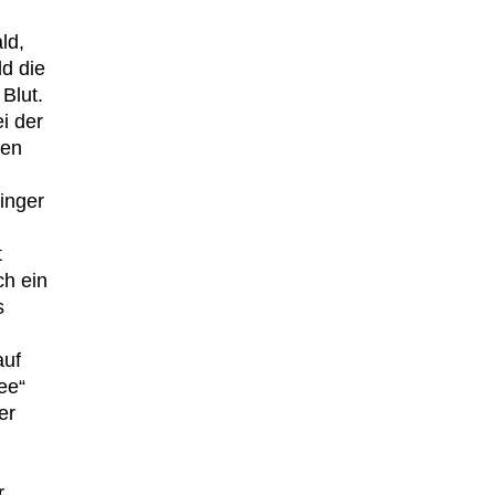
ld,
ld die
Blut.
i der
ben
Finger
t
ch ein
s
auf
ee“
er
r