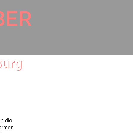
BER
Burg
zer Land
chreiber
n die
warmen