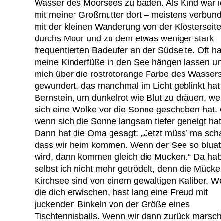
Wasser des Moorsees zu baden. Als Kind war ic
mit meiner Großmutter dort – meistens verbun
mit der kleinen Wanderung von der Klosterseite
durchs Moor und zu dem etwas weniger stark
frequentierten Badeufer an der Südseite. Oft ha
meine Kinderfüße in den See hängen lassen u
mich über die rostrotorange Farbe des Wasser
gewundert, das manchmal im Licht geblinkt hat
Bernstein, um dunkelrot wie Blut zu dräuen, w
sich eine Wolke vor die Sonne geschoben hat.
wenn sich die Sonne langsam tiefer geneigt hat
Dann hat die Oma gesagt: „Jetzt müss’ ma sch
dass wir heim kommen. Wenn der See so bluat
wird, dann kommen gleich die Mucken.“ Da ha
selbst ich nicht mehr getrödelt, denn die Mück
Kirchsee sind von einem gewaltigen Kaliber. 
die dich erwischen, hast lang eine Freud mit
juckenden Binkeln von der Größe eines
Tischtennisballs. Wenn wir dann zurück marsch