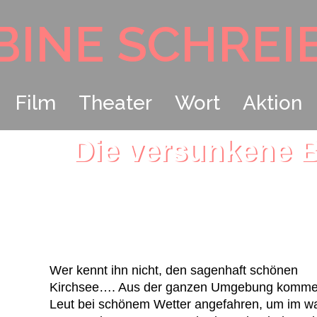
BINE SCHREI
Film
Theater
Wort
Aktion
Die versunkene 
nach einer Sage aus dem Töl
neu erzählt von Sabine S
Wer kennt ihn nicht, den sagenhaft schönen
Kirchsee…. Aus der ganzen Umgebung komme
Leut bei schönem Wetter angefahren, um im 