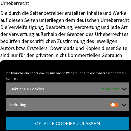
Urheberrecht
Die durch die Seitenbetreiber erstellten Inhalte und Werke
auf diesen Seiten unterliegen dem deutschen Urheberrecht.
Die Vervielfältigung, Bearbeitung, Verbreitung und jede Art
der Verwertung außerhalb der Grenzen des Urheberrechtes
bedürfen der schriftlichen Zustimmung des jeweiligen
Autors bzw. Erstellers. Downloads und Kopien dieser Seite
sind nur für den privaten, nicht kommerziellen Gebrauch
gestattet. Soweit die Inhalte auf dieser Seite nicht vom
Betreiber erstellt wurden, werden die Urheberrechte Dritter
Ich brauche ein paar Cookies, um meine Website-Inhalte optimal präsentieren zu
beachtet. Insbesondere werden Inhalte Dritter als solche
können.
gekennzeichnet. Sollten Sie trotzdem auf eine
Funktionale Cookies
Immer aktiv
Urheberrechtsverletzung aufmerksam werden, bitten wir
um einen entsprechenden Hinweis. Bei Bekanntwerden von
Rechtsverletzungen werden wir derartige Inhalte
Marketing
umgehend entfernen.
Quelle: http://www.e-recht24.de
OK, ALLE COOKIES ZULASSEN