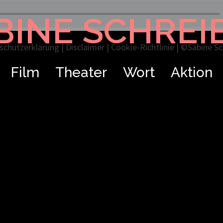
BINE SCHREI
schutzerklärung
|
Disclaimer
|
Cookie-Richtlinie
| ©Sabine Sch
Film
Theater
Wort
Aktion