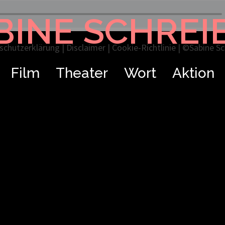
BINE SCHREI
schutzerklärung
|
Disclaimer
|
Cookie-Richtlinie
| ©Sabine Sch
Film
Theater
Wort
Aktion