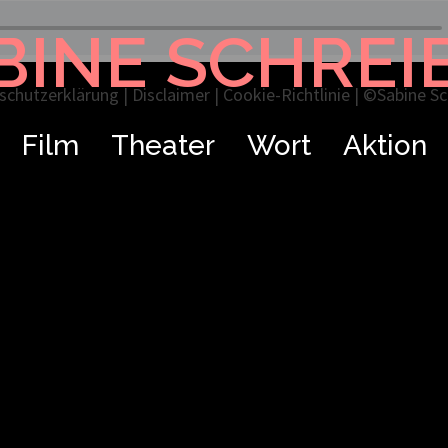
BINE SCHREI
schutzerklärung
|
Disclaimer
|
Cookie-Richtlinie
| ©Sabine Sch
Film
Theater
Wort
Aktion